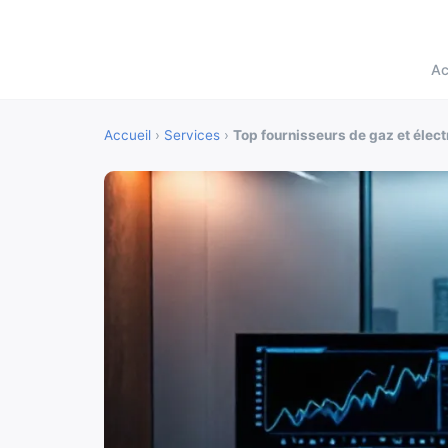
Ac
Accueil
›
Services
›
Top fournisseurs de gaz et élect