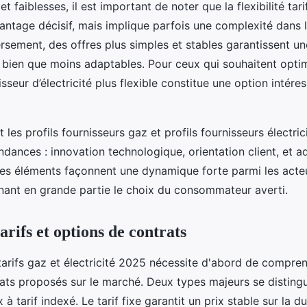
t faiblesses, il est important de noter que la flexibilité tari
antage décisif, mais implique parfois une complexité dans
rsement, des offres plus simples et stables garantissent une
, bien que moins adaptables. Pour ceux qui souhaitent optim
sseur d’électricité plus flexible constitue une option intére
t les profils fournisseurs gaz et profils fournisseurs électrici
ndances : innovation technologique, orientation client, et a
Ces éléments façonnent une dynamique forte parmi les acte
nant en grande partie le choix du consommateur averti.
arifs et options de contrats
tarifs gaz et électricité 2025 nécessite d'abord de compren
ts proposés sur le marché. Deux types majeurs se distingue
x à tarif indexé. Le tarif fixe garantit un prix stable sur la d