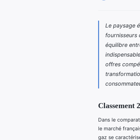
Le paysage é
fournisseurs 
équilibre ent
indispensable
offres compét
transformatio
consommateu
Classement 20
Dans le comparati
le marché français
gaz se caractérise