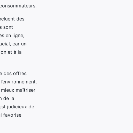
es consommateurs.
ncluent des
s sont
es en ligne,
ucial, car un
ion et à la
e des offres
l’environnement.
e mieux maîtriser
n de la
est judicieux de
ui favorise