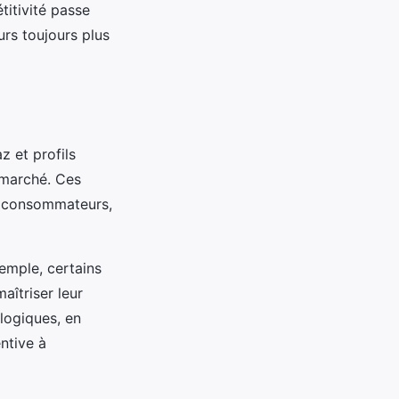
titivité passe
urs toujours plus
z et profils
u marché. Ces
s consommateurs,
emple, certains
maîtriser leur
logiques, en
ntive à