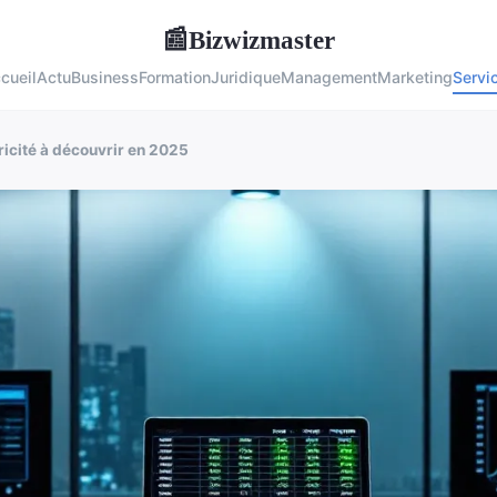
Bizwizmaster
📰
cueil
Actu
Business
Formation
Juridique
Management
Marketing
Servi
ricité à découvrir en 2025