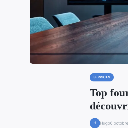
SERVICES
Top four
découvr
H
Hugo
6 octobr