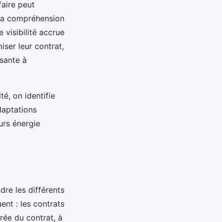
faire peut
 la compréhension
 visibilité accrue
iser leur contrat,
ssante à
té, on identifie
daptations
urs énergie
dre les différents
nt : les contrats
urée du contrat, à