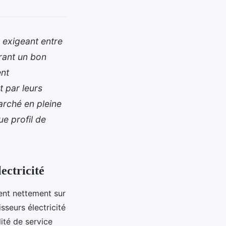
 exigeant entre
frant un bon
ent
t par leurs
arché en pleine
ue profil de
ectricité
ent nettement sur
isseurs électricité
lité de service