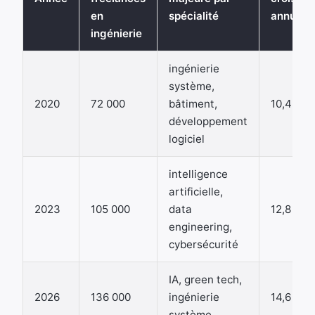
en
spécialité
annuel
ingénierie
ingénierie
système,
2020
72 000
bâtiment,
10,4 %
développement
logiciel
intelligence
artificielle,
2023
105 000
data
12,8 %
engineering,
cybersécurité
IA, green tech,
2026
136 000
ingénierie
14,6 %
système