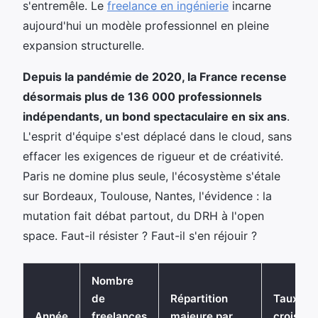
s'entremêle. Le
freelance en ingénierie
incarne
aujourd'hui un modèle professionnel en pleine
expansion structurelle.
Depuis la pandémie de 2020, la France recense
désormais plus de 136 000 professionnels
indépendants, un bond spectaculaire en six ans
.
L'esprit d'équipe s'est déplacé dans le cloud, sans
effacer les exigences de rigueur et de créativité.
Paris ne domine plus seule, l'écosystème s'étale
sur Bordeaux, Toulouse, Nantes, l'évidence : la
mutation fait débat partout, du DRH à l'open
space. Faut-il résister ? Faut-il s'en réjouir ?
Nombre
de
Répartition
Taux de
Année
freelances
majeure par
croissa