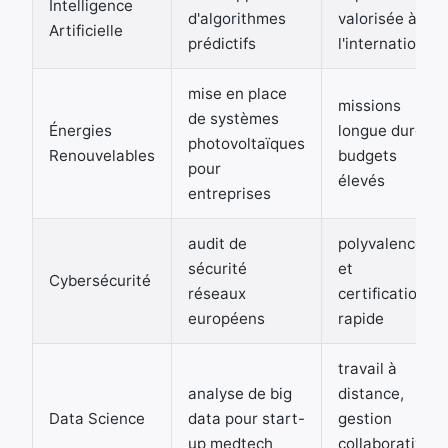
Intelligence
d'algorithmes
valorisée à
Artificielle
prédictifs
l'international
mise en place
missions
de systèmes
Énergies
longue durée,
photovoltaïques
Renouvelables
budgets
pour
élevés
entreprises
audit de
polyvalence
sécurité
et
Cybersécurité
réseaux
certification
européens
rapide
travail à
analyse de big
distance,
Data Science
data pour start-
gestion
up medtech
collaborative