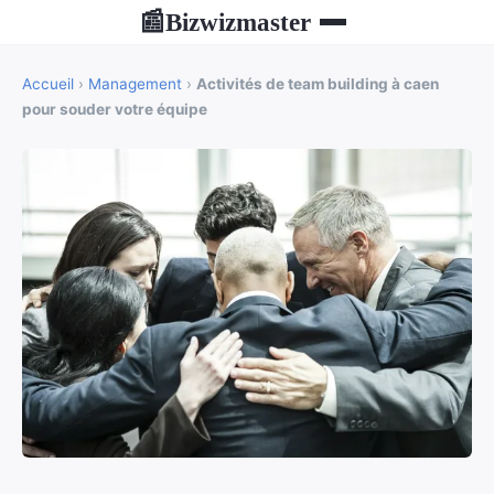
Bizwizmaster
📰
Accueil
›
Management
›
Activités de team building à caen
pour souder votre équipe